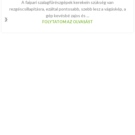
A faipari szalagfűrészgépek kerekein szükség van
rezgéscsillapításra, ezáltal pontosabb, szebb lesz a vágáskép, a
gép kevésbé zajos és ...
FOLYTATOM AZ OLVASÁST