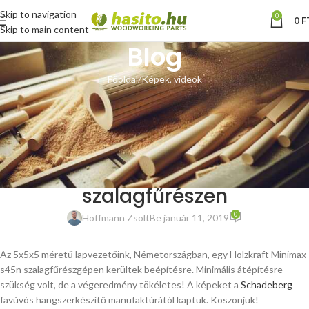
Skip to navigation
0
0
F
Skip to main content
Blog
Főoldal
Képek, videók
KÉPEK, VIDEÓK
Vásárlói fotók – 5×5 méretű
szalagfűrész lapvezető
Holzkraft Minimax s45n
szalagfűrészen
0
Hoffmann Zsolt
Be január 11, 2019
Az 5x5x5 méretű lapvezetőink, Németországban, egy Holzkraft Minimax
s45n szalagfűrészgépen kerültek beépítésre. Minimális átépítésre
szükség volt, de a végeredmény tökéletes! A képeket a
Schadeberg
favúvós hangszerkészítő manufaktúrától kaptuk. Köszönjük!