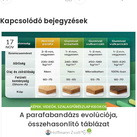
Kapcsolódó bejegyzések
17
NOV
KÉPEK, VIDEÓK
,
SZALAGFŰRÉSZLAP KISOKOS
A parafabandázs evolúciója,
összehasonlító táblázat
0
Hoffmann Zsolt