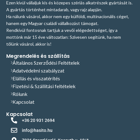
Ezen kívül vállaljuk kis és közepes szériás alkatrészek gyártását is.
A gyártás történhet mintadarab, vagy rajz alapján.
Ha nálunk vásárol, akkor nem egy külföldi, multinacionális céget,
hanem egy Magyar családi vállalkozást támogat.
Rendkívül fontosnak tartjuk a vevői elégedettséget, így a
mottónk már 15 éve változatlan: Szívesen segítünk, ha nem
tőlünk vásárol, akkor is!
Megrendelés és szállítás
Általános Szerződési Feltételek
Adatvédelmi szabályzat
Elállás és visszatérítés
Fizetési & Szállítási feltételek
Rólunk
Kapcsolat
Kapcsolat
+36 20 931 2694
info@hasito.hu