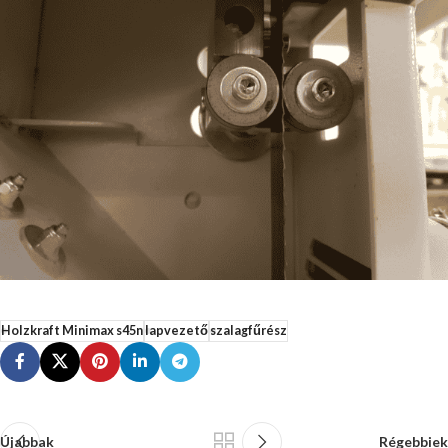
Holzkraft Minimax s45n
lapvezető
szalagfűrész
Újabbak
Régebbiek