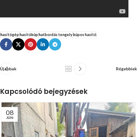
hasítógép
hasítókúp
hatbordás tengely
kúpos hasító
Újabbak
Régebbiek
Kapcsolódó bejegyzések
08
JÚN