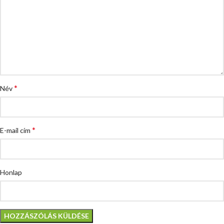
*
Név
*
E-mail cím
Honlap