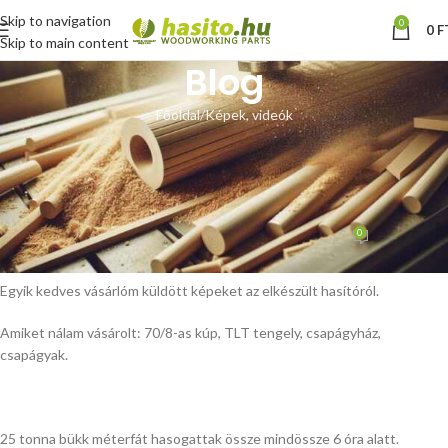
Skip to navigation
0
0
F
Skip to main content
Blog
Főoldal
Képek, videók
KÉPEK, VIDEÓK
Vásárlói képek, videó, méterfa
hasítás
0
Hoffmann Zsolt
Be szeptember 24, 2012
Egyik kedves vásárlóm küldött képeket az elkészült hasítóról.
Amiket nálam vásárolt: 70/8-as kúp, TLT tengely, csapágyház,
csapágyak.
25 tonna bükk méterfát hasogattak össze mindössze 6 óra alatt.