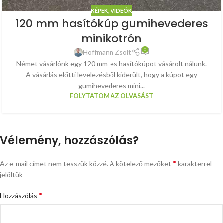
KÉPEK, VIDEÓK
120 mm hasítókúp gumihevederes
minikotrón
0
Hoffmann Zsolt
Német vásárlónk egy 120 mm-es hasítókúpot vásárolt nálunk.
A vásárlás előtti levelezésből kiderült, hogy a kúpot egy
gumihevederes mini...
FOLYTATOM AZ OLVASÁST
Vélemény, hozzászólás?
*
Az e-mail címet nem tesszük közzé.
A kötelező mezőket
karakterrel
jelöltük
*
Hozzászólás