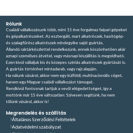
Rólunk
Családi vállalkozásunk több, mint 15 éve forgalmaz faipari gépeket
és gépalkatrészeket. Az esztergált, mart alkatrészek, hasítógép-
és szalagfűrész alkatrészek mindegyike saját gyártás.
Állandó raktárkészlettel rendelkezünk, ennek köszönhetően akár
aznapi személyes átvétel, vagy másnapi kiszállítás is megoldható.
Ezen kívül vállaljuk kis és közepes szériás alkatrészek gyártását is.
A gyártás történhet mintadarab, vagy rajz alapján.
Ha nálunk vásárol, akkor nem egy külföldi, multinacionális céget,
hanem egy Magyar családi vállalkozást támogat.
Rendkívül fontosnak tartjuk a vevői elégedettséget, így a
mottónk már 15 éve változatlan: Szívesen segítünk, ha nem
tőlünk vásárol, akkor is!
Megrendelés és szállítás
Általános Szerződési Feltételek
Adatvédelmi szabályzat