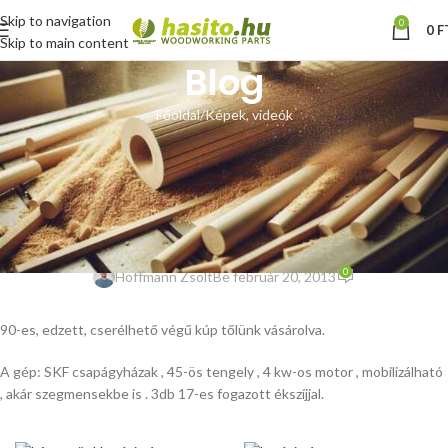
Skip to navigation
0
0
F
Skip to main content
Blog
Főoldal
Képek, videók
KÉPEK, VIDEÓK
Vásárlói fotók + egy ötletes
megoldás a biztonság
növelésére!
0
Hoffmann Zsolt
Be február 20, 2013
90-es, edzett, cserélhető végű kúp tőlünk vásárolva.
A gép: SKF csapágyházak , 45-ös tengely , 4 kw-os motor , mobilizálható
, akár szegmensekbe is . 3db 17-es fogazott ékszíjjal.