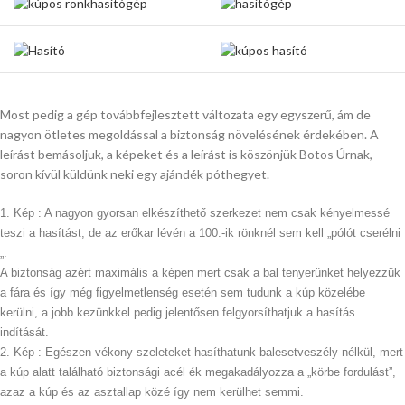
Most pedig a gép továbbfejlesztett változata egy egyszerű, ám de
nagyon ötletes megoldással a biztonság növelésének érdekében. A
leírást bemásoljuk, a képeket és a leírást is köszönjük Botos Úrnak,
soron kívül küldünk neki egy ajándék póthegyet.
1. Kép : A nagyon gyorsan elkészíthető szerkezet nem csak kényelmessé
teszi a hasítást, de az erőkar lévén a 100.-ik rönknél sem kell „pólót cserélni
„.
A biztonság azért maximális a képen mert csak a bal tenyerünket helyezzük
a fára és így még figyelmetlenség esetén sem tudunk a kúp közelébe
kerülni, a jobb kezünkkel pedig jelentősen felgyorsíthatjuk a hasítás
indítását.
2. Kép : Egészen vékony szeleteket hasíthatunk balesetveszély nélkül, mert
a kúp alatt található biztonsági acél ék megakadályozza a „körbe fordulást”,
azaz a kúp és az asztallap közé így nem kerülhet semmi.