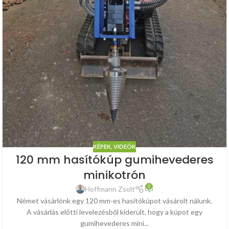
KÉPEK, VIDEÓK
120 mm hasítókúp gumihevederes
minikotrón
0
Hoffmann Zsolt
Német vásárlónk egy 120 mm-es hasítókúpot vásárolt nálunk.
A vásárlás előtti levelezésből kiderült, hogy a kúpot egy
gumihevederes mini...