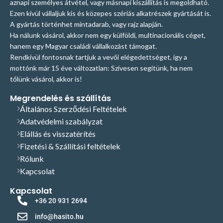
aznapi személyes átvétel, vagy másnapi kiszállítás is megoldható.
Ezen kívül vállaljuk kis és közepes szériás alkatrészek gyártását is.
A gyártás történhet mintadarab, vagy rajz alapján.
Ha nálunk vásárol, akkor nem egy külföldi, multinacionális céget,
hanem egy Magyar családi vállalkozást támogat.
Rendkívül fontosnak tartjuk a vevői elégedettséget, így a
mottónk már 15 éve változatlan: Szívesen segítünk, ha nem
tőlünk vásárol, akkor is!
Megrendelés és szállítás
Általános Szerződési Feltételek
Adatvédelmi szabályzat
Elállás és visszatérítés
Fizetési & Szállítási feltételek
Rólunk
Kapcsolat
Kapcsolat
+36 20 931 2694
info@hasito.hu