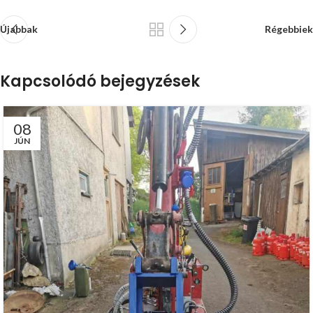
Újabbak
Régebbiek
Kapcsolódó bejegyzések
08
JÚN