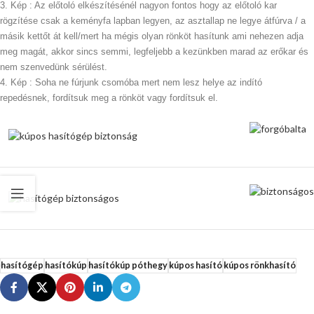
3. Kép : Az előtoló elkészítésénél nagyon fontos hogy az előtoló kar
rögzítése csak a keményfa lapban legyen, az asztallap ne legye átfúrva / a
másik kettőt át kell/mert ha mégis olyan rönköt hasítunk ami nehezen adja
meg magát, akkor sincs semmi, legfeljebb a kezünkben marad az erőkar és
nem szenvedünk sérülést.
4. Kép : Soha ne fúrjunk csomóba mert nem lesz helye az indító
repedésnek, fordítsuk meg a rönköt vagy fordítsuk el.
hasítógép
hasítókúp
hasítókúp póthegy
kúpos hasító
kúpos rönkhasító