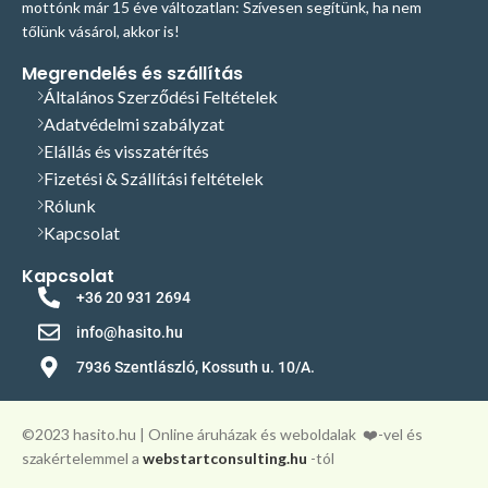
mottónk már 15 éve változatlan: Szívesen segítünk, ha nem
tőlünk vásárol, akkor is!
Megrendelés és szállítás
Általános Szerződési Feltételek
Adatvédelmi szabályzat
Elállás és visszatérítés
Fizetési & Szállítási feltételek
Rólunk
Kapcsolat
Kapcsolat
+36 20 931 2694
info@hasito.hu
7936 Szentlászló, Kossuth u. 10/A.
©️2023 hasito.hu | Online áruházak és weboldalak
❤️-vel és
szakértelemmel a
webstartconsulting.hu
-tól