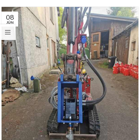
08
JÚN