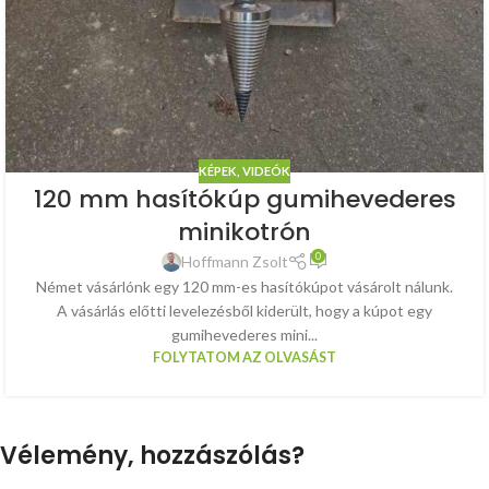
KÉPEK, VIDEÓK
120 mm hasítókúp gumihevederes
minikotrón
0
Hoffmann Zsolt
Német vásárlónk egy 120 mm-es hasítókúpot vásárolt nálunk.
A vásárlás előtti levelezésből kiderült, hogy a kúpot egy
gumihevederes mini...
FOLYTATOM AZ OLVASÁST
Vélemény, hozzászólás?