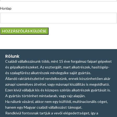
Honlap
Rólunk
Családi vállalkozásunk több, mint 15 éve forgalmaz faipari gépeket
és gépalkatrészeket. Az esztergált, mart alkatrészek, hasítógép-
és szalagfűrész alkatrészek mindegyike saját gyártás.
Állandó raktárkészlettel rendelkezünk, ennek köszönhetően akár
aznapi személyes átvétel, vagy másnapi kiszállítás is megoldható.
Ezen kívül vállaljuk kis és közepes szériás alkatrészek gyártását is.
A gyártás történhet mintadarab, vagy rajz alapján.
Ha nálunk vásárol, akkor nem egy külföldi, multinacionális céget,
hanem egy Magyar családi vállalkozást támogat.
Rendkívül fontosnak tartjuk a vevői elégedettséget, így a