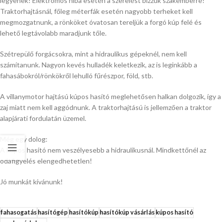
legyenek! Elektromos hiba esetén a szerelést bízzuk szakemberre!
Traktorhajtásnál, főleg méterfák esetén nagyobb terheket kell
megmozgatnunk, a rönköket óvatosan tereljük a forgó kúp felé és
lehető legtávolabb maradjunk tőle.
Szétrepülő forgácsokra, mint a hidraulikus gépeknél, nem kell
számítanunk. Nagyon kevés hulladék keletkezik, az is leginkább a
fahasábokról/rönkökről lehulló fűrészpor, föld, stb.
A villanymotor hajtású kúpos hasító meglehetősen halkan dolgozik, így a
zaj miatt nem kell aggódnunk. A traktorhajtású is jellemzően a traktor
alapjárati fordulatán üzemel.
Még egy dolog:
A kúpos hasító nem veszélyesebb a hidraulikusnál. Mindkettőnél az
odafigyelés elengedhetetlen!
Jó munkát kívánunk!
fahasogatás
hasítógép
hasítókúp
hasítókúp vásárlás
kúpos hasító