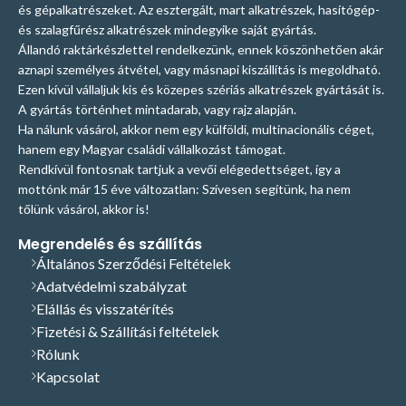
és gépalkatrészeket. Az esztergált, mart alkatrészek, hasítógép-
és szalagfűrész alkatrészek mindegyike saját gyártás.
Állandó raktárkészlettel rendelkezünk, ennek köszönhetően akár
aznapi személyes átvétel, vagy másnapi kiszállítás is megoldható.
Ezen kívül vállaljuk kis és közepes szériás alkatrészek gyártását is.
A gyártás történhet mintadarab, vagy rajz alapján.
Ha nálunk vásárol, akkor nem egy külföldi, multinacionális céget,
hanem egy Magyar családi vállalkozást támogat.
Rendkívül fontosnak tartjuk a vevői elégedettséget, így a
mottónk már 15 éve változatlan: Szívesen segítünk, ha nem
tőlünk vásárol, akkor is!
Megrendelés és szállítás
Általános Szerződési Feltételek
Adatvédelmi szabályzat
Elállás és visszatérítés
Fizetési & Szállítási feltételek
Rólunk
Kapcsolat