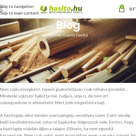
Skip to navigation
0
0
F
Skip to main content
Blog
Főoldal
Kúpos hasító
KÚPOS HASÍTÓ
Munkavédelem fahasításkor
0
Hoffmann Zsolt
Be október 15, 2012
Egy kis munkavédelem tűzifa hasogatáskor:
Nem szakszövegként, hanem gyakorlatiasan csak néhány gondolat…
Mindenki százszor hallotta már, tudja is, unja is, de nem árt
százegyedszer is elismételni. Mert jobb megelőzni a bajt.
A hasítógép, mint minden szerszámgép, veszélyes üzem. Ezért mindig
kellő körültekintéssel, soha ne kapkodva dolgozzunk vele. Fontos, hogy
a hasítógép stabilan álljon a talajon. Előnyös, ha nem egyedül
hasogatunk. Nem csak azért, mert gyorsabban megy a munka, hanem, ha