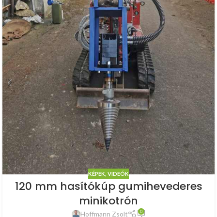
KÉPEK, VIDEÓK
120 mm hasítókúp gumihevederes
minikotrón
0
Hoffmann Zsolt