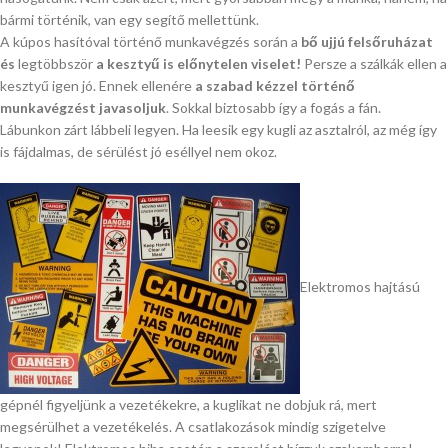
bármi történik, van egy segítő mellettünk.
A kúpos hasítóval történő munkavégzés során a
bő ujjú felsőruházat
és
legtöbbször
a kesztyű is előnytelen viselet!
Persze a szálkák ellen a
kesztyű igen jó. Ennek ellenére
a szabad kézzel történő
munkavégzést javasoljuk
. Sokkal biztosabb így a fogás a fán.
Lábunkon zárt lábbeli legyen. Ha leesik egy kugli az asztalról, az még így
is fájdalmas, de sérülést jó eséllyel nem okoz.
Elektromos hajtású
gépnél figyeljünk a vezetékekre, a kuglikat ne dobjuk rá, mert
megsérülhet a vezetékelés. A csatlakozások mindig szigetelve