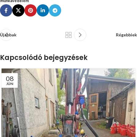
munkavédelem
Újabbak
Régebbiek
Kapcsolódó bejegyzések
08
JÚN