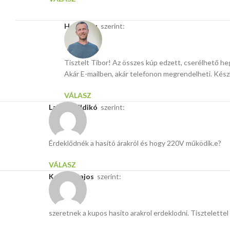
Hasito.hu
szerint:
Tisztelt Tibor! Az összes kúp edzett, cserélhető heg
Akár E-mailben, akár telefonon megrendelheti. Készl
VÁLASZ
Lakatos Ildikó
szerint:
Érdeklődnék a hasító árakról és hogy 220V működik.e?
VÁLASZ
Kalman Lajos
szerint:
szeretnek a kupos hasito arakrol erdeklodni. Tisztelettel