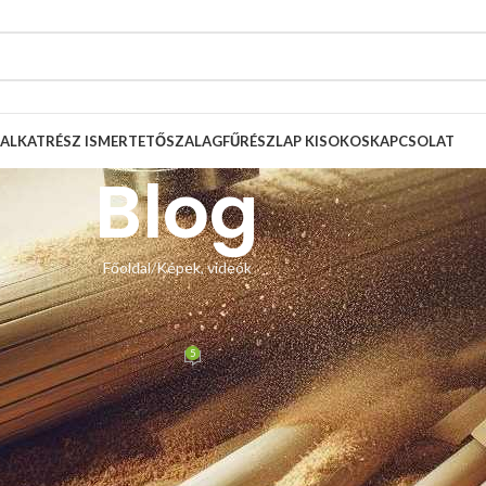
ALKATRÉSZ ISMERTETŐ
SZALAGFŰRÉSZLAP KISOKOS
KAPCSOLAT
Blog
Főoldal
Képek, videók
, VIDEÓK
nymotoros kúpos hasító
5
Zsolt
Be december 14, 2012
és a P208 csapágyak tőlünk, kivitelezés vevő által.