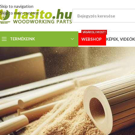
Skip to navigation
Skip to main content
VÁSÁROLJ MOST!
TERMÉKEINK
WEBSHOP
KÉPEK, VIDEÓK
KÉPEK
Vásárlói fotó, villa
Megosztotta
Hoffmann 
70 mm átmérőjű, edzett, cserélhető végű hasítókúp, tengely nyersanyaga 
Meghajtás: 3 kW, 3 fázis