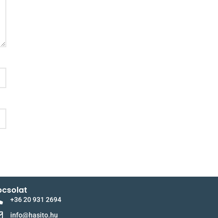
csolat
+36 20 931 2694
info@hasito.hu