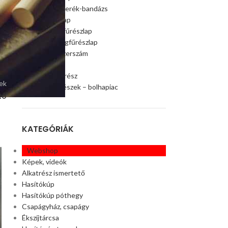
Szalagfűrészkerék-bandázs
Szalagfűrészlap
Faipari szalagfűrészlap
Húsipari szalagfűrészlap
Faipari gép, szerszám
Ágaprító
Offroad alkatrész
ek
Akciós alkatrészek – bolhapiac
tó
KATEGÓRIÁK
27
JAN
Webshop
Képek, videók
Alkatrész ismertető
Hasítókúp
Hasítókúp póthegy
Csapágyház, csapágy
Ékszíjtárcsa