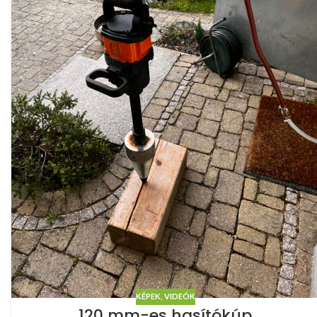
KÉPEK, VIDEÓK
120 mm-es hasítókúp