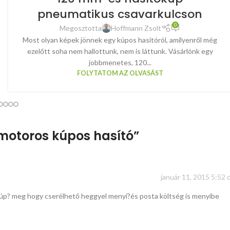
pneumatikus csavarkulcson
0
Megosztotta
Hoffmann Zsolt
Most olyan képek jönnek egy kúpos hasítóról, amilyenről még
ezelőtt soha nem hallottunk, nem is láttunk. Vásárlónk egy
jobbmenetes, 120...
FOLYTATOM AZ OLVASÁST
nymotoros kúpos hasító
”
január 11, 2015 5:52 
úp? meg hogy cserélhető heggyel menyi?és posta költség is menyibe