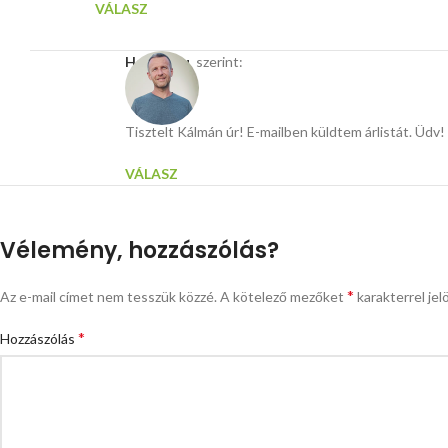
VÁLASZ
Hasito.hu
szerint:
Tisztelt Kálmán úr! E-mailben küldtem árlistát. Üdv!
VÁLASZ
Vélemény, hozzászólás?
*
Az e-mail címet nem tesszük közzé.
A kötelező mezőket
karakterrel jel
*
Hozzászólás