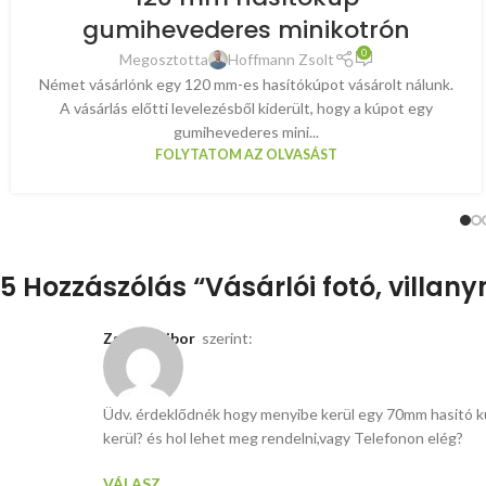
gumihevederes minikotrón
0
Megosztotta
Hoffmann Zsolt
Német vásárlónk egy 120 mm-es hasítókúpot vásárolt nálunk.
A vásárlás előtti levelezésből kiderült, hogy a kúpot egy
gumihevederes mini...
FOLYTATOM AZ OLVASÁST
5 Hozzászólás “
Vásárlói fotó, villa
Zsinkó Tibor
szerint:
Üdv. érdeklődnék hogy menyibe kerül egy 70mm hasitó k
kerül? és hol lehet meg rendelni,vagy Telefonon elég?
VÁLASZ