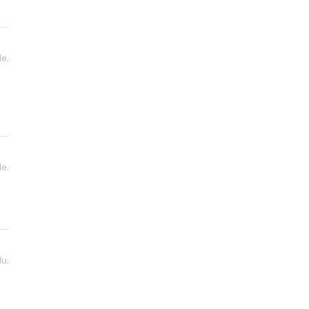
de.
e.
du.