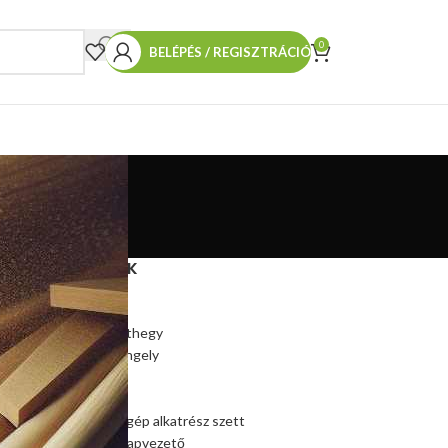
0
BELÉPÉS / REGISZTRÁCIÓ
TERMÉKEINK
Hasítókúp
Hasítókúp póthegy
Hasítógép tengely
Ékszíjtárcsa
Csapágy
Kúpos hasítógép alkatrész szett
Szalagfűrész lapvezető