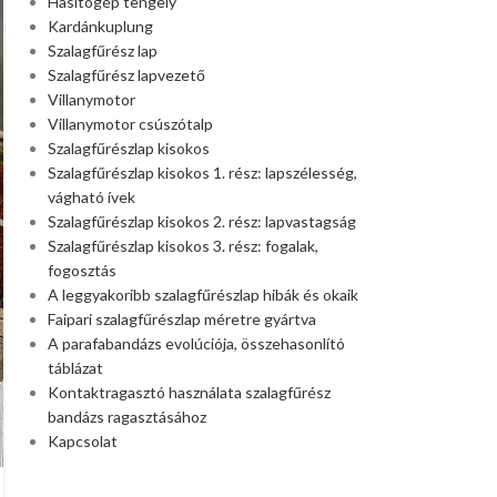
Hasítógép tengely
Kardánkuplung
Szalagfűrész lap
Szalagfűrész lapvezető
Villanymotor
Villanymotor csúszótalp
Szalagfűrészlap kisokos
Szalagfűrészlap kisokos 1. rész: lapszélesség,
vágható ívek
Szalagfűrészlap kisokos 2. rész: lapvastagság
Szalagfűrészlap kisokos 3. rész: fogalak,
fogosztás
A leggyakoribb szalagfűrészlap hibák és okaik
Faipari szalagfűrészlap méretre gyártva
A parafabandázs evolúciója, összehasonlító
táblázat
Kontaktragasztó használata szalagfűrész
bandázs ragasztásához
Kapcsolat
KÉPEK, VIDEÓK
Posch hasítókúp póthegy –