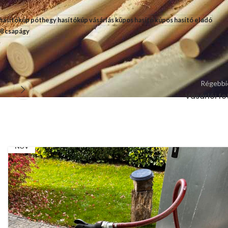
hasítókúp póthegy
hasítókúp vásárlás
kúpos hasító
kúpos hasító eladó
8 csapágy
Régebbi
Vásárlói fo
08
NOV