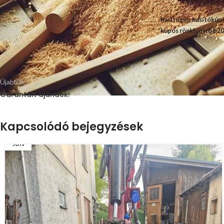
hasítógép
hasítókúp
kúpos rönkhasító
p20
Újabbak
Garantált ajándék!
Kapcsolódó bejegyzések
08
JÚN